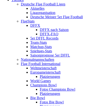
Deutsche Flag Football Ligen
Aktuelles
Ligaorganisation
Deutsche Meister 5er Flag Football
FlagStats
DFFX
DFFX nach Saison
DFFX-FAQ
5er DFFL Records
Team-Stats
Matchup-Stats
Spieltags-Stats
Saisonprognose 5er DFFL
Nationalmannschaften
Flag Football International
Weltmeisterschaft
Europameisterschaft
Platzierungen
World Games
Champions Bowl
Fotos Champions Bowl
Platzierungen
Big Bowl
Fotos Big Bowl