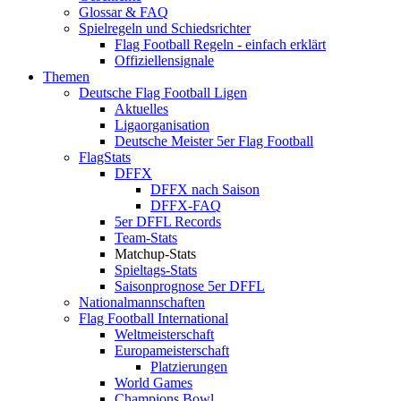
Glossar & FAQ
Spielregeln und Schiedsrichter
Flag Football Regeln - einfach erklärt
Offiziellensignale
Themen
Deutsche Flag Football Ligen
Aktuelles
Ligaorganisation
Deutsche Meister 5er Flag Football
FlagStats
DFFX
DFFX nach Saison
DFFX-FAQ
5er DFFL Records
Team-Stats
Matchup-Stats
Spieltags-Stats
Saisonprognose 5er DFFL
Nationalmannschaften
Flag Football International
Weltmeisterschaft
Europameisterschaft
Platzierungen
World Games
Champions Bowl