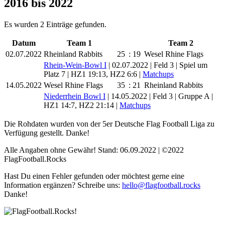
2016 bis 2022
Es wurden 2 Einträge gefunden.
Datum
Team 1
Team 2
02.07.2022
Rheinland Rabbits
25
:
19
Wesel Rhine Flags
Rhein-Wein-Bowl I
| 02.07.2022 | Feld 3 | Spiel um
Platz 7
| HZ1 19:13, HZ2 6:6
|
Matchups
14.05.2022
Wesel Rhine Flags
35
:
21
Rheinland Rabbits
Niederrhein Bowl I
| 14.05.2022 | Feld 3 | Gruppe A
|
HZ1 14:7, HZ2 21:14
|
Matchups
Die Rohdaten wurden von der 5er Deutsche Flag Football Liga zu
Verfügung gestellt. Danke!
Alle Angaben ohne Gewähr! Stand: 06.09.2022 | ©2022
FlagFootball.Rocks
Hast Du einen Fehler gefunden oder möchtest gerne eine
Information ergänzen? Schreibe uns:
hello@flagfootball.rocks
Danke!