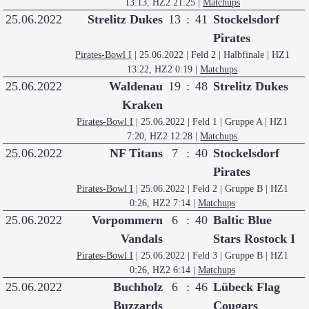
13:13, HZ2 21:25
|
Matchups
25.06.2022
Strelitz Dukes
13
:
41
Stockelsdorf
Pirates
Pirates-Bowl I
| 25.06.2022 | Feld 2 | Halbfinale
| HZ1
13:22, HZ2 0:19
|
Matchups
25.06.2022
Waldenau
19
:
48
Strelitz Dukes
Kraken
Pirates-Bowl I
| 25.06.2022 | Feld 1 | Gruppe A
| HZ1
7:20, HZ2 12:28
|
Matchups
25.06.2022
NF Titans
7
:
40
Stockelsdorf
Pirates
Pirates-Bowl I
| 25.06.2022 | Feld 2 | Gruppe B
| HZ1
0:26, HZ2 7:14
|
Matchups
25.06.2022
Vorpommern
6
:
40
Baltic Blue
Vandals
Stars Rostock I
Pirates-Bowl I
| 25.06.2022 | Feld 3 | Gruppe B
| HZ1
0:26, HZ2 6:14
|
Matchups
25.06.2022
Buchholz
6
:
46
Lübeck Flag
Buzzards
Cougars