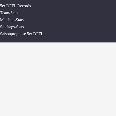
5er DFFL Records
Team-Stats
Matchup-Stats
Spieltags-Stats
Saisonprognose 5er DFFL
Nationalmannschaften
Flag Football International
Weltmeisterschaft
Europameisterschaft
Platzierungen
World Games
Champions Bowl
Fotos Champions Bowl
Platzierungen
Big Bowl