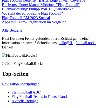
Flag Football Defense - Basics Zone & Man Coverage
Buchvorstellung: Marcel Möhrings "Flag Football"
Buchvorstellung: Philipp Pölzls "Quarterback"
Wo steht der europäische Flag Football?
Flag Football-EM 2023 Spezial
Apps zur Team-Organisation im Vergleich
Alle Beiträge
Hast Du einen Fehler gefunden oder möchtest gerne eine
Information ergänzen? Schreibe uns:
hello@flagfootball.rocks
Danke!
©2026 FlagFootball.Rocks!
Top-Seiten
Navigation überspringen
Flag Football ABC
Flag Football-Teams in Deutschland
Aktuelle Beiträge