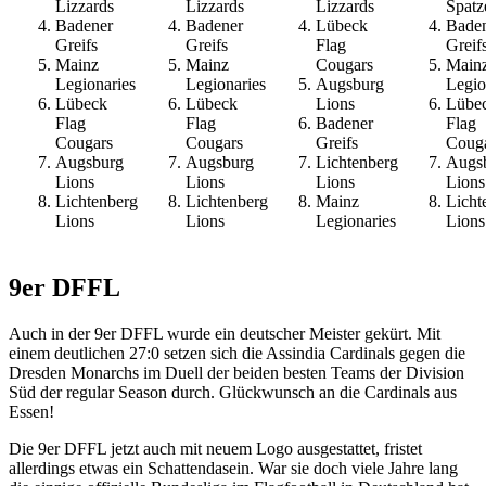
Lizzards
Lizzards
Lizzards
Spatz
Badener
Badener
Lübeck
Bade
Greifs
Greifs
Flag
Greif
Mainz
Mainz
Cougars
Main
Legionaries
Legionaries
Augsburg
Legio
Lübeck
Lübeck
Lions
Lübe
Flag
Flag
Badener
Flag
Cougars
Cougars
Greifs
Coug
Augsburg
Augsburg
Lichtenberg
Augs
Lions
Lions
Lions
Lions
Lichtenberg
Lichtenberg
Mainz
Licht
Lions
Lions
Legionaries
Lions
9er DFFL
Auch in der 9er DFFL wurde ein deutscher Meister gekürt. Mit
einem deutlichen 27:0 setzen sich die Assindia Cardinals gegen die
Dresden Monarchs im Duell der beiden besten Teams der Division
Süd der regular Season durch. Glückwunsch an die Cardinals aus
Essen!
Die 9er DFFL jetzt auch mit neuem Logo ausgestattet, fristet
allerdings etwas ein Schattendasein. War sie doch viele Jahre lang