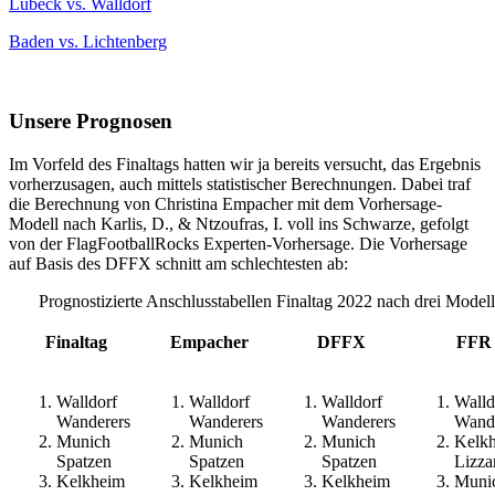
Lübeck vs. Walldorf
Baden vs. Lichtenberg
Unsere Prognosen
Im Vorfeld des Finaltags hatten wir ja bereits versucht, das Ergebnis
vorherzusagen, auch mittels statistischer Berechnungen. Dabei traf
die Berechnung von Christina Empacher mit dem Vorhersage-
Modell nach Karlis, D., & Ntzoufras, I. voll ins Schwarze, gefolgt
von der FlagFootballRocks Experten-Vorhersage. Die Vorhersage
auf Basis des DFFX schnitt am schlechtesten ab:
Prognostizierte Anschlusstabellen Finaltag 2022 nach drei Model
Finaltag
Empacher
DFFX
FFR
Walldorf
Walldorf
Walldorf
Walld
Wanderers
Wanderers
Wanderers
Wand
Munich
Munich
Munich
Kelk
Spatzen
Spatzen
Spatzen
Lizza
Kelkheim
Kelkheim
Kelkheim
Muni