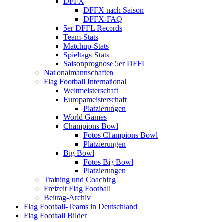
DFFX
DFFX nach Saison
DFFX-FAQ
5er DFFL Records
Team-Stats
Matchup-Stats
Spieltags-Stats
Saisonprognose 5er DFFL
Nationalmannschaften
Flag Football International
Weltmeisterschaft
Europameisterschaft
Platzierungen
World Games
Champions Bowl
Fotos Champions Bowl
Platzierungen
Big Bowl
Fotos Big Bowl
Platzierungen
Training und Coaching
Freizeit Flag Football
Beitrag-Archiv
Flag Football-Teams in Deutschland
Flag Football Bilder