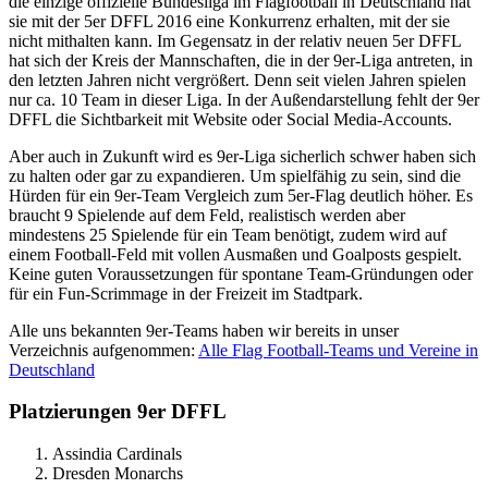
die einzige offizielle Bundesliga im Flagfootball in Deutschland hat
sie mit der 5er DFFL 2016 eine Konkurrenz erhalten, mit der sie
nicht mithalten kann. Im Gegensatz in der relativ neuen 5er DFFL
hat sich der Kreis der Mannschaften, die in der 9er-Liga antreten, in
den letzten Jahren nicht vergrößert. Denn seit vielen Jahren spielen
nur ca. 10 Team in dieser Liga. In der Außendarstellung fehlt der 9er
DFFL die Sichtbarkeit mit Website oder Social Media-Accounts.
Aber auch in Zukunft wird es 9er-Liga sicherlich schwer haben sich
zu halten oder gar zu expandieren. Um spielfähig zu sein, sind die
Hürden für ein 9er-Team Vergleich zum 5er-Flag deutlich höher. Es
braucht 9 Spielende auf dem Feld, realistisch werden aber
mindestens 25 Spielende für ein Team benötigt, zudem wird auf
einem Football-Feld mit vollen Ausmaßen und Goalposts gespielt.
Keine guten Voraussetzungen für spontane Team-Gründungen oder
für ein Fun-Scrimmage in der Freizeit im Stadtpark.
Alle uns bekannten 9er-Teams haben wir bereits in unser
Verzeichnis aufgenommen:
Alle Flag Football-Teams und Vereine in
Deutschland
Platzierungen 9er DFFL
Assindia Cardinals
Dresden Monarchs