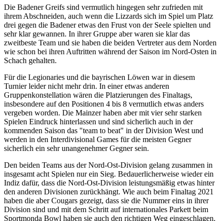
Die Badener Greifs sind vermutlich hingegen sehr zufrieden mit
ihrem Abschneiden, auch wenn die Lizzards sich im Spiel um Platz
drei gegen die Badener etwas den Frust von der Seele spielten und
sehr klar gewannen. In ihrer Gruppe aber waren sie klar das
zweitbeste Team und sie haben die beiden Vertreter aus dem Norden
wie schon bei ihren Auftritten während der Saison im Nord-Osten in
Schach gehalten.
Für die Legionaries und die bayrischen Löwen war in diesem
Turnier leider nicht mehr drin. In einer etwas anderen
Gruppenkonstellation wären die Platzierungen des Finaltags,
insbesondere auf den Positionen 4 bis 8 vermutlich etwas anders
vergeben worden. Die Mainzer haben aber mit vier sehr starken
Spielen Eindruck hinterlassen und sind sicherlich auch in der
kommenden Saison das "team to beat" in der Division West und
werden in den Interdivisional Games für die meisten Gegner
sicherlich ein sehr unangenehmer Gegner sein.
Den beiden Teams aus der Nord-Ost-Division gelang zusammen in
insgesamt acht Spielen nur ein Sieg. Bedauerlicherweise wieder ein
Indiz dafür, dass die Nord-Ost-Division leistungsmäßig etwas hinter
den anderen Divisionen zurückhängt. Wie auch beim Finaltag 2021
haben die aber Cougars gezeigt, dass sie die Nummer eins in ihrer
Division sind und mit dem Schritt auf internationales Parkett beim
Sportmonda Bowl haben sie auch den richtigen Weg eingeschlagen.