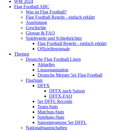
WM 2024
Flag Football ABC
Was ist Flag Football?
Flag Football Regeln - einfach erklärt
Ausrüstung
Geschichte
Glossar & FAQ
Spielregeln und Schiedsrichter
Flag Football Regeln - einfach erklärt
Offiziellensignale
Themen
Deutsche Flag Football Ligen
Aktuelles
Ligaorganisation
Deutsche Meister 5er Flag Football
FlagStats
DFFX
DFFX nach Saison
DFFX-FAQ
5er DFFL Records
Team-Stats
Matchup-Stats
Spieltags-Stats
Saisonprognose 5er DFFL
Nationalmannschaften