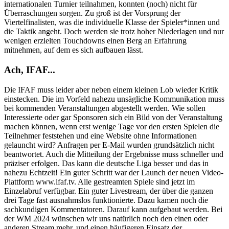
internationalen Turnier teilnahmen, konnten (noch) nicht für
Überraschungen sorgen. Zu groß ist der Vorsprung der
Viertelfinalisten, was die individuelle Klasse der Spieler*innen und
die Taktik angeht. Doch werden sie trotz hoher Niederlagen und nur
wenigen erzielten Touchdowns einen Berg an Erfahrung
mitnehmen, auf dem es sich aufbauen lässt.
Ach, IFAF...
Die IFAF muss leider aber neben einem kleinen Lob wieder Kritik
einstecken. Die im Vorfeld nahezu unsägliche Kommunikation muss
bei kommenden Veranstaltungen abgestellt werden. Wie sollen
Interessierte oder gar Sponsoren sich ein Bild von der Veranstaltung
machen können, wenn erst wenige Tage vor den ersten Spielen die
Teilnehmer feststehen und eine Website ohne Informationen
gelauncht wird? Anfragen per E-Mail wurden grundsätzlich nicht
beantwortet. Auch die Mitteilung der Ergebnisse muss schneller und
präziser erfolgen. Das kann die deutsche Liga besser und das in
nahezu Echtzeit! Ein guter Schritt war der Launch der neuen Video-
Plattform www.ifaf.tv. Alle gestreamten Spiele sind jetzt im
Einzelabruf verfügbar. Ein guter Livestream, der über die ganzen
drei Tage fast ausnahmslos funktionierte. Dazu kamen noch die
sachkundigen Kommentatoren. Darauf kann aufgebaut werden. Bei
der WM 2024 wünschen wir uns natürlich noch den einen oder
anderen Stream mehr, und einen häufigeren Einsatz der