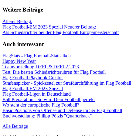
Weitere Beiträge
Älterer Beitrag:
Flag Football-EM 2023 Spezial
Neuerer Beitrag:
Als Schiedsrichter bei der Flag Football-Europameisterschaft
Auch interessant
FlagStats - Flag Football-Statistiken
Happy New Year
Teamvorstellung DFFL & DFFL2 2023
Test: Die besten Schiedsrichteruhren für Flag Football
Flag Football Playbook Creator
Strafenspicker - Spickzettel zur Strafdurchführung im Flag Football
Flag Football-EM 2023 Spezial
Flag Football-Ligen in Deutschland
Ball Preparation - So wird Dein Football perfekt
Wo steht der europäische Flag Football?
Basic Positions von Offense und Defense im 5er Flag Football
Buchvorstellung: Philipp Pölzls "Quarterback"
Alle Beiträge