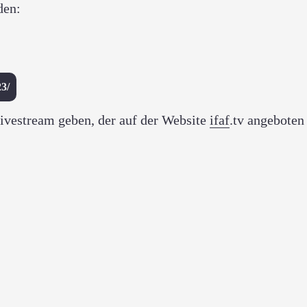
den:
23/
Livestream geben, der auf der Website
ifaf
.tv angeboten