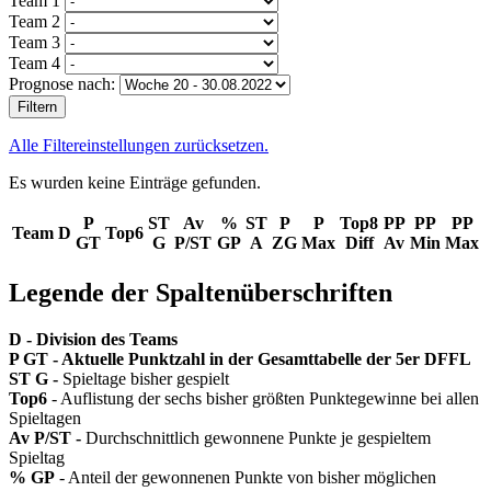
Team 1
Team 2
Team 3
Team 4
Prognose nach:
Filtern
Alle Filtereinstellungen zurücksetzen.
Es wurden keine Einträge gefunden.
P
ST
Av
%
ST
P
P
Top8
PP
PP
PP
Team
D
Top6
GT
G
P/ST
GP
A
ZG
Max
Diff
Av
Min
Max
Legende der Spaltenüberschriften
D - Division des Teams
P GT - Aktuelle Punktzahl in der Gesamttabelle der 5er DFFL
ST G -
Spieltage bisher gespielt
Top6
- Auflistung der sechs bisher größten Punktegewinne bei allen
Spieltagen
Av P/ST -
Durchschnittlich gewonnene Punkte je gespieltem
Spieltag
% GP
- Anteil der gewonnenen Punkte von bisher möglichen