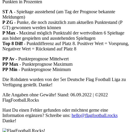
Punkten in Prozenten
ST A
- Spieltage ausstehend (am Tag der Prognose bekannte
Meldungen)
P ZG -
Punke, die noch zusätzlich zum aktuellen Punktestand (P
GT) gewonnen werden können
P Max
- Maximal möglich Punktzahl der wertvollsten 6 Spieltage
aus bisher gespielten und ausstehenden Spieltagen
Top 8 Diff
- Punktdifferenz auf Platz 8. Positiver Wert = Vorsprung,
Negativer Wert = Rückstand auf Platz 8
PP Av -
Punkteprognose Mittelwert
PP Max
- Punkteprognose Maximum
PP Min
- Punkteprognose Minimum
Die Rohdaten wurden von der 5er Deutsche Flag Football Liga zu
Verfügung gestellt. Danke!
Alle Angaben ohne Gewähr! Stand: 06.09.2022 | ©2022
FlagFootball.Rocks
Hast Du einen Fehler gefunden oder möchtest gerne eine
Information ergänzen? Schreibe uns:
hello@flagfootball.rocks
Danke!