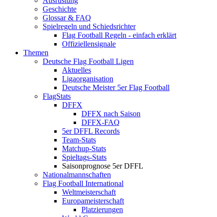
Ausrüstung
Geschichte
Glossar & FAQ
Spielregeln und Schiedsrichter
Flag Football Regeln - einfach erklärt
Offiziellensignale
Themen
Deutsche Flag Football Ligen
Aktuelles
Ligaorganisation
Deutsche Meister 5er Flag Football
FlagStats
DFFX
DFFX nach Saison
DFFX-FAQ
5er DFFL Records
Team-Stats
Matchup-Stats
Spieltags-Stats
Saisonprognose 5er DFFL
Nationalmannschaften
Flag Football International
Weltmeisterschaft
Europameisterschaft
Platzierungen